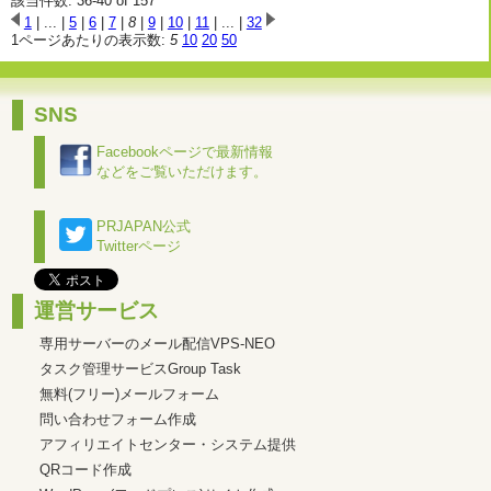
該当件数: 36-40 of 157
1
| ... |
5
|
6
|
7
|
8
|
9
|
10
|
11
| ... |
32
1ページあたりの表示数:
5
10
20
50
SNS
Facebookページで最新情報
などをご覧いただけます。
PRJAPAN公式
Twitterページ
運営サービス
専用サーバーのメール配信VPS-NEO
タスク管理サービスGroup Task
無料(フリー)メールフォーム
問い合わせフォーム作成
アフィリエイトセンター・システム提供
QRコード作成