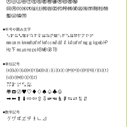
■年号や囲み文字
■単位記号
■数学記号