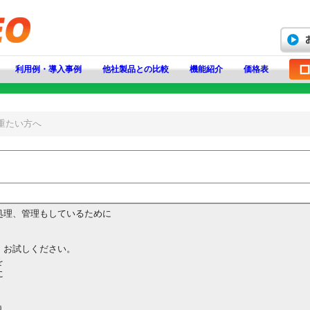
利用例・導入事例
他社製品との比較
機能紹介
価格表
重たい方へ
処理、管理もしているために
、お試しください。
を
に
り