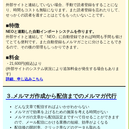
外部サイトと連結していない場合、手動で読者登録をすることにな
り、時間もコストも無駄になります。また読者登録を忘れたりして、
せっかくの読者を逃すことはとてももったいないことです。
■特徴
NEOと連動した自動インポートシステムを作ります。
外部サイトと連結して「NEO」に自動登録できれば時間も手間も省け
てとても便利です。また自動登録もメルマガごとに分けることもでき
るので、その後の管理もしっかりできます。
■料金
・21,600円(税込)より
(外部サイトのシステム状況により追加料金が発生する場合もありま
す)
詳細、申し込みこちら
３.メルマガ作成から配信までのメルマガ代行
どんな文章で配信すればよいかがわからない
メルマガで効果を上げるための施策を考える時間がない
メルマガの文章から配信設定まですべて任せることができます
ので、メール配信にかける業務の短縮、効率がよくなる
配信後の開封率、クリック率などのデータも取れる