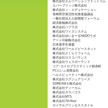
株式会社エムツーショップドットコム
エバーブリッジ株式会社
株式会社Ｊ・エデュケーション
長崎県空港活性化推進協議会
一般社団法人人財開発フォーラム
経済新報株式会社
株式会社パブラボ
株式会社ワイズシステム
株式会社ゆいまーるHADOラボ
アート印刷株式会社
日本薬学生連盟
株式会社ワールドピースネット
株式会社さくらリフォーム
株式会社ロスコバランス
株式会社ウェスポーランド
コア･カイロプラクティック錦糸町
PCらいふ有限会社
ヘルスビューティー株式会社
株式会社ラグジュアリーズ
SDREAMＳ株式会社
株式会社ディーカム
株式会社ガラパゴス
株式会社MTS
株式会社7th-floor
ロイヤルプリンセススタイル