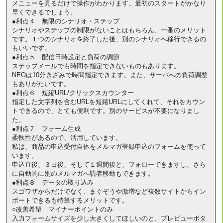
メニューを見るだけで操作がわかります。最初のスタートがかなり
早くできるでしょう。
●利点４ 無限のシナリオ・ステップ
シナリオやステップの制限がないことはもちろん、一番のメリット
です。１つのシナリオを終了した後、別のシナリオへ移行できるの
もいいです。
●利点５ 配信日時設定と負荷の調節
ステップメールでも時間を指定できないものもあります。
NEOは10分きざみで時間指定できます。また、サーバへの負荷調整
もありがたいです。
●利点６ 短縮URL/クリックスカウンター
指定した文字列を含むURLを短縮URLにしてくれて、それをカウン
トできるので、とても便利です。別のサービスが不要になりまし
た。
●利点７ フォーム生成
柔軟性があるので、活用しています。
私は、商品の申込受付自体をメルマガ登録申込のフォームを使って
います。
申込直後、３日後、そして１週間後と、フォローできますし、さら
に自動的に別のメルマガへ読者移動もできます。
●利点８ データの取り込み
スゴワザからだけでなく、まぐぞうや激増など複数サイトからイン
ポートできるも特筆するメリットです。
○改善希望 マイナーポイントのみ
入力フォームサイズを少し大きくしてほしいのと、プレビューボタ