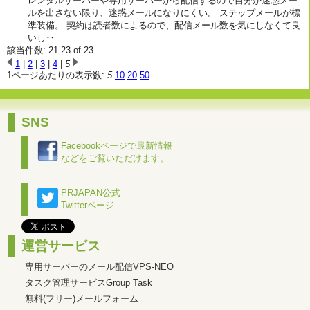
レンタルサーバーや専用サーバーから配信するので自分が迷惑メー
ルを出さない限り、迷惑メールになりにくい。 ステップメールが標
準装備。 契約は読者数によるので、配信メール数を気にしなくて良
いし‥
該当件数: 21-23 of 23
1
|
2
|
3
|
4
|
5
1ページあたりの表示数:
5
10
20
50
SNS
Facebookページで最新情報
などをご覧いただけます。
PRJAPAN公式
Twitterページ
運営サービス
専用サーバーのメール配信VPS-NEO
タスク管理サービスGroup Task
無料(フリー)メールフォーム